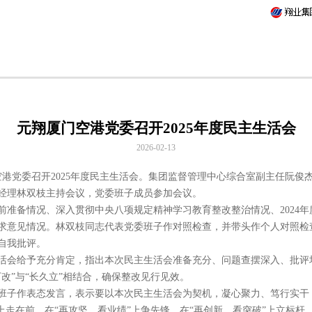
元翔厦门空港党委召开2025年度民主生活会
2026-02-13
门空港党委召开2025年度民主生活会。集团监督管理中心综合室副主任阮
经理林双枝主持会议，党委班子成员参加会议。
前准备情况、深入贯彻中央八项规定精神学习教育整改整治情况、2024
求意见情况。林双枝同志代表党委班子作对照检查，并带头作个人对照检
自我批评。
活会给予充分肯定，指出本次民主生活会准备充分、问题查摆深入、批评
改”与“长久立”相结合，确保整改见行见效。
班子作表态发言，表示要以本次民主生活会为契机，凝心聚力、笃行实干，
上走在前，在“再攻坚、看业绩”上争先锋，在“再创新，看突破”上立标杆