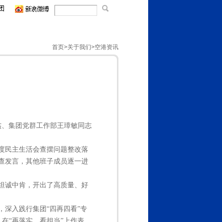
首页
>
关于我们
>空港资讯
俊杰、集团党群工作部王璋敏同志
年度民主生活会查摆问题整改落
查发言，其他班子成员逐一进
坦诚中肯，开出了高质量、好
深入践行集团“四再四看”专
，在“再落实、看担当”上作表