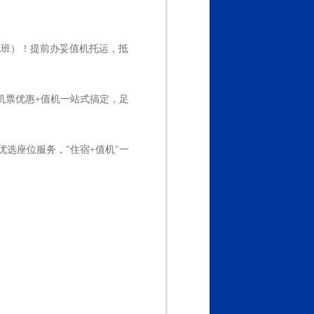
航班）！提前办妥值机托运，抵
机票优惠+值机一站式搞定，足
选座位服务，"住宿+值机"一