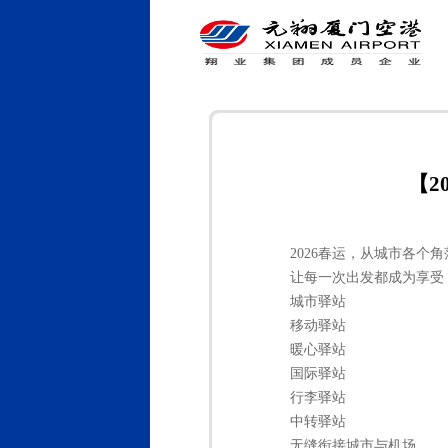
【2
2026春运，
从城市各个角
让每一次出发都成为享受
城市驿站
移动驿站
暖心驿站
国际驿站
行李驿站
中转驿站
无缝衔接城市与机场