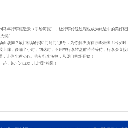
制马年行李框造景（手绘海报），让行李传送过程也成为旅途中的美好记
无忧"
场而烦恼？厦门机场行李"门到门"服务，为你解决所有行李烦恼！出发时
装上阵，多睡半小时；到达时，不用在行李转盘前苦苦等待，行李会直接
位置，让你全程安心。告别行李负担，从厦门机场开始！
一起，
以"心"出发，以"暖"相迎！