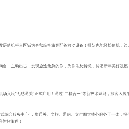
发层值机柜台区域为春秋航空旅客配备移动设备！排队也能轻松值机，边
询台，主动出击，发现旅途焦急的你，为你消愁解忧，传递新年美好祝愿
场入境"无感通关"正式启用！通过"二检合一"等新技术赋能，旅客入境平
站式综合服务中心"，集通关、文旅、通信、支付四大核心服务于一体，提
启美好旅程！