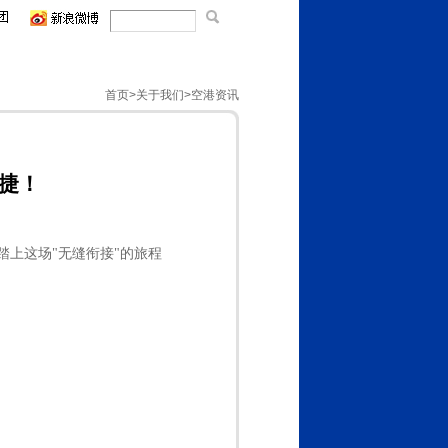
首页
>
关于我们
>空港资讯
便捷！
踏上这场"无缝衔接"的旅程