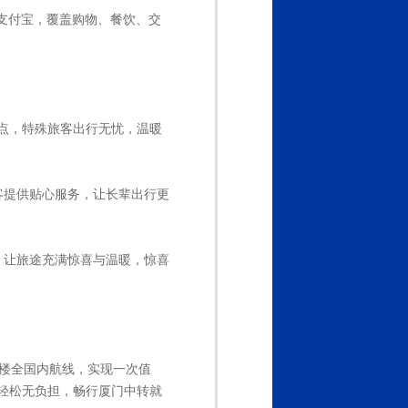
/支付宝，覆盖购物、餐饮、交
点，特殊旅客出行无忧，温暖
客提供贴心服务，让长辈出行更
，让旅途充满惊喜与温暖，惊喜
机楼全国内航线，实现一次值
轻松无负担，畅行厦门中转就