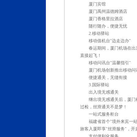
厦门宾馆
厦门禹州温德姆酒店
厦门香格里拉酒店
随行随办，便捷无忧
2.移动驿站
移动值机台"边走边办"
春运期间，厦门机场在出
直接起飞！
移动问讯台"温馨指引"
厦门机场创新推出移动问
便捷通关，无缝衔接
3.国际驿站
出入境无感通关
继出境无感通关后，厦门机
过检，丝滑通关不是梦！
一站式服务柜台
福建省首个"境外来宾一
旅客入厦即享"丝滑服务"，开
支付便利化服务