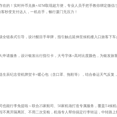
存在的！实时外币兑换+ATM取现超方便，专业人员手把手教你绑定微信
际旅客秒变支付达人，一机在手，畅行厦门无压力！
级全链条式引导，设计醒目手举牌，指引触点延伸至候机楼入口旅客下车
人申请服务，设计银发出行指引卡，大号字体+高对比度颜色，为银发旅
送生辰纪念登机牌贺卡+暖心包（含口罩、拖鞋等），结合春运天气反复
司也能行李免提啦～联合25家航司、50家机场打造专属服务，覆盖T4候
程不离开隔离区、不用二次安检，机场专人帮你搞定行李转运，中转路上