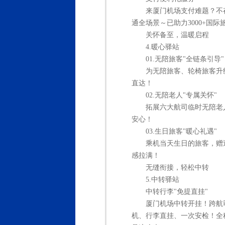
来厦门机场支付难题？不
通全场景～已助力3000+国
关怀备至，温暖启程
4.暖心驿站
01.无陪旅客"全链条引导"
为无陪旅客、轮椅旅客升
直达！
02.无陪老人"专属关怀"
拓展六大航司临时无陪老
安心！
03.生日旅客"暖心礼遇"
乘机当天生日的旅客，赠
感拉满！
无缝衔接，轻松中转
5.中转驿站
中转行李"免提直挂"
厦门机场中转开挂！跨航
机、行李直挂、一次安检！全