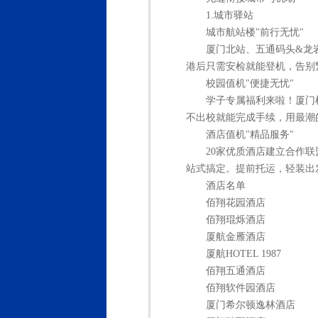
1.城市驿站
城市航站楼"前行无忧"
厦门北站、五通码头&龙
港后只需安检就能登机，告别
校园值机"便捷无忧"
学子专属福利来啦！厦门
不出校就能完成手续，用最潮
酒店值机"精品服务"
20家优质酒店建立合作
站式搞定。提前托运，轻装出
酒店名单
佰翔花园酒店
佰翔琨烁酒店
厦航金雁酒店
厦航HOTEL 1987
佰翔五通酒店
佰翔软件园酒店
厦门希尔顿逸林酒店