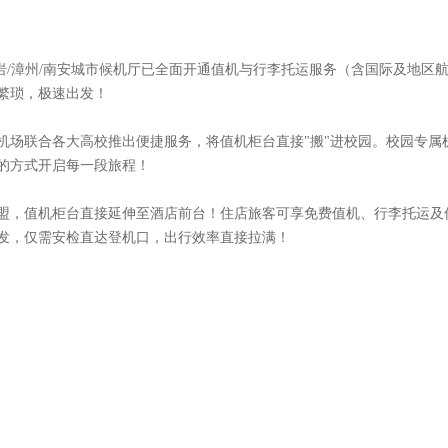
岩/漳州/南安城市候机厅已全面开通值机与行李托运服务（含国际及地区
繁琐，极速出发！
机场联合各大高校推出便捷服务，将值机柜台直接"搬"进校园。校园专属
的方式开启每一段旅程！
联盟，值机柜台直接延伸至酒店前台！住店旅客可享免费值机、行李托运及优
发，仅需安检直达登机口，出行效率直接拉满！