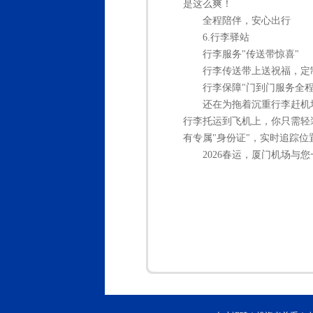
是这么爽！
全程陪伴，安心出行
6.行李驿站
行李服务"传送带惊喜"
行李传送带上送祝福，定
行李保障"门到门服务全程
还在为拖着沉重行李赶机
行李托运到飞机上，你只需轻
有专属"身份证"，实时追踪
2026春运，
厦门机场与您