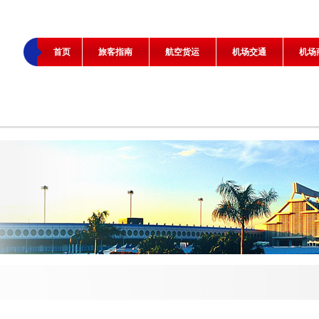
首页
旅客指南
航空货运
机场交通
机场