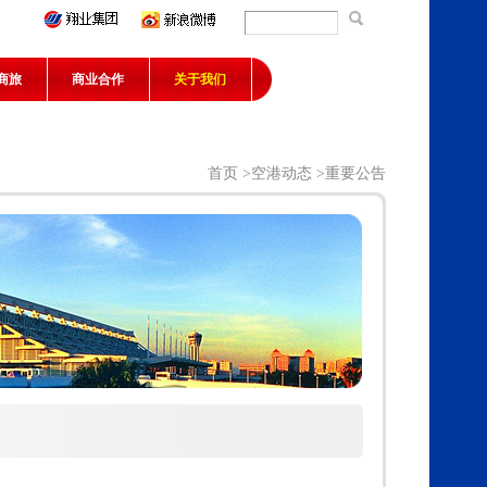
商旅
商业合作
关于我们
首页
>
空港动态
>重要公告