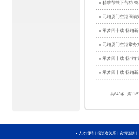
精准帮扶下苦功 
元翔厦门空港圆满
承梦四十载 畅翔新
元翔厦门空港举办
承梦四十载 畅“翔
承梦四十载 畅翔
共843条 | 第11/
人才招聘
｜
投资者关系
｜
友情链接
｜