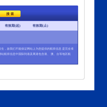
有效期(起)
有效期(止)
生，故我们不能保证网站上为您提供的航班信息 是完全准
站航班信息中国际到港及离港包含港、 澳、台等地区航