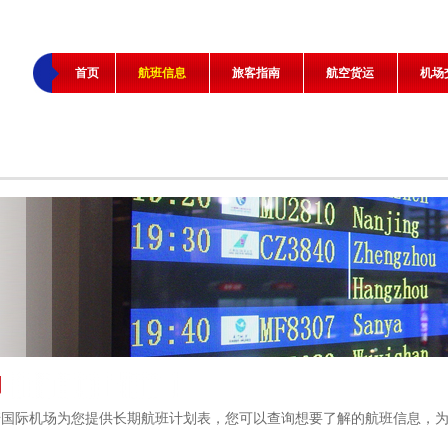
首页
航班信息
旅客指南
航空货运
机场
崎国际机场为您提供长期航班计划表，您可以查询想要了解的航班信息，