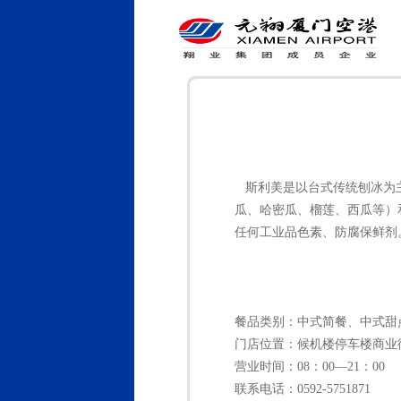
斯利美是以台式传统刨冰为主
瓜、哈密瓜、榴莲、西瓜等）
任何工业品色素、防腐保鲜剂
餐品类别：
中式简餐、中式甜
门店位置：
候机楼停车楼商业
营业时间：
08：00—21：00
联系电话：
0592-5751871