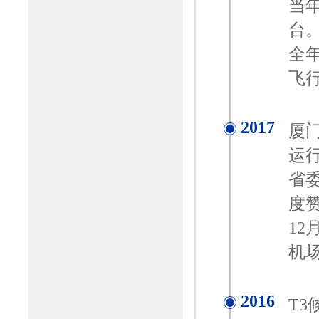
当
台
全
飞行
2017
厦
运
省
度
12
机
2016
T