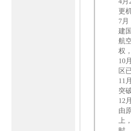
4
更
7
建
航
权
10
区
11
突
1
由原
上，
时