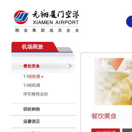
机场商旅
餐饮美食
T3候机楼
T4候机楼
停车楼商业街
缤纷购物
温馨酒店